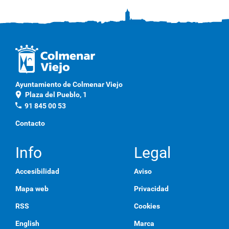
e
D
o
c
u
m
e
Ayuntamiento de Colmenar Viejo
n
location_on
Plaza del Pueblo, 1
phone
91 845 00 53
t
o
Contacto
Info
Legal
Accesibilidad
Aviso
Mapa web
Privacidad
RSS
Cookies
English
Marca