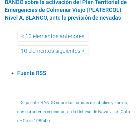
BANDO sobre la activación del Plan Territorial de
Emergencias de Colmenar Viejo (PLATERCOL)
Nivel A, BLANCO, ante la previsión de nevadas
10 elementos anteriores
10 elementos siguientes
A
Fuente RSS
c
c
i
Siguiente: BANDO sobre las batidas de jabalíes y zorros,
o
n
con carácter excepcional, en la Dehesa de Navalvillar (Coto
e
de Caza 10804)
s
d