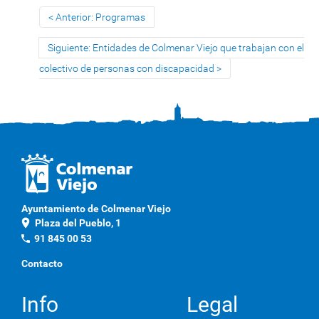
Anterior: Programas
Siguiente: Entidades de Colmenar Viejo que trabajan con el
colectivo de personas con discapacidad
Ayuntamiento de Colmenar Viejo
location_on
Plaza del Pueblo, 1
phone
91 845 00 53
Contacto
Info
Legal