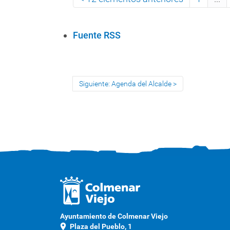
A
Fuente RSS
c
c
i
Siguiente: Agenda del Alcalde
o
n
e
s
d
e
D
o
c
u
m
Ayuntamiento de Colmenar Viejo
e
location_on
Plaza del Pueblo, 1