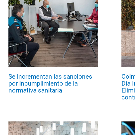
Se incrementan las sanciones
Colm
por incumplimiento de la
Día I
normativa sanitaria
Elim
cont