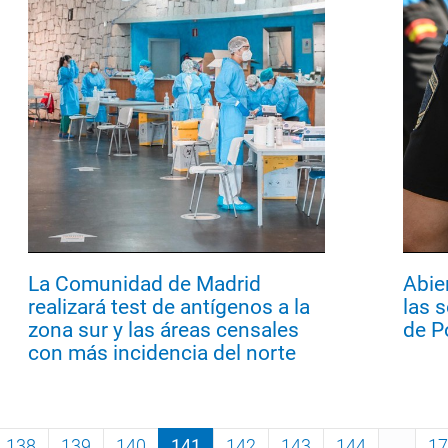
La Comunidad de Madrid
Abie
realizará test de antígenos a la
las 
zona sur y las áreas censales
de P
con más incidencia del norte
138
139
140
141
142
143
144
...
17