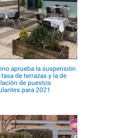
leno aprueba la suspensión
 tasa de terrazas y la de
alación de puestos
lantes para 2021