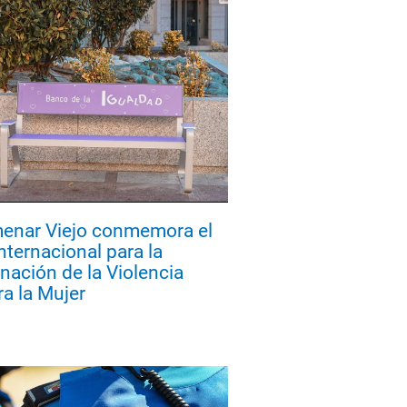
enar Viejo conmemora el
nternacional para la
inación de la Violencia
ra la Mujer