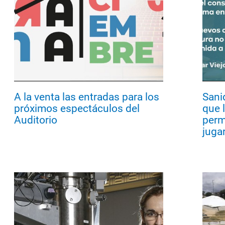
A la venta las entradas para los
Sani
próximos espectáculos del
que 
Auditorio
perm
jugar