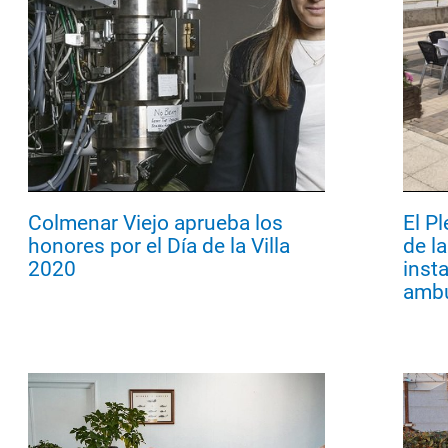
Colmenar Viejo aprueba los
El P
honores por el Día de la Villa
de la
2020
inst
ambu