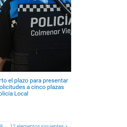
rto el plazo para presentar
solicitudes a cinco plazas
olicía Local
8
12 elementos siguientes