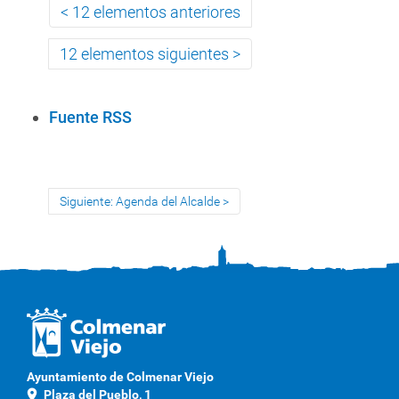
12 elementos anteriores
12 elementos siguientes
A
Fuente RSS
c
c
i
Siguiente: Agenda del Alcalde
o
n
e
s
d
e
D
o
Ayuntamiento de Colmenar Viejo
c
location_on
Plaza del Pueblo, 1