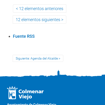
12 elementos anteriores
12 elementos siguientes
A
Fuente RSS
c
c
i
Siguiente: Agenda del Alcalde
o
n
e
s
d
e
D
o
Ayuntamiento de Colmenar Viejo