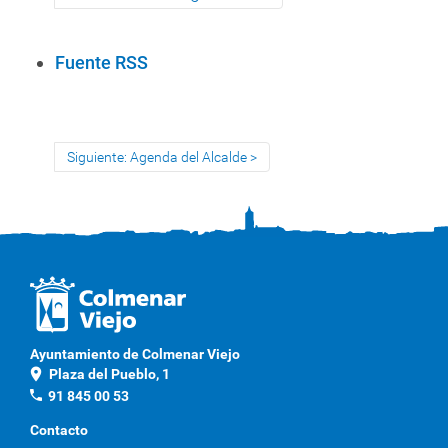
A
Fuente RSS
c
c
i
Siguiente: Agenda del Alcalde
o
n
e
s
d
e
D
o
Ayuntamiento de Colmenar Viejo
c
location_on
Plaza del Pueblo, 1
u
phone
91 845 00 53
m
Contacto
e