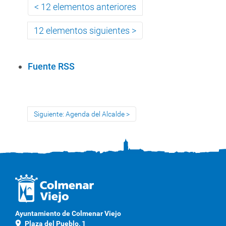
12 elementos anteriores
12 elementos siguientes
A
Fuente RSS
c
c
i
Siguiente: Agenda del Alcalde
o
n
e
s
d
e
D
o
Ayuntamiento de Colmenar Viejo
c
location_on
Plaza del Pueblo, 1