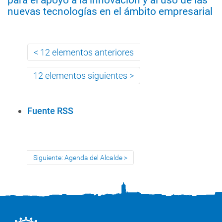
para el apoyo a la innovación y al uso de las
nuevas tecnologías en el ámbito empresarial
12 elementos anteriores
12 elementos siguientes
A
Fuente RSS
c
c
i
Siguiente: Agenda del Alcalde
o
n
e
s
d
e