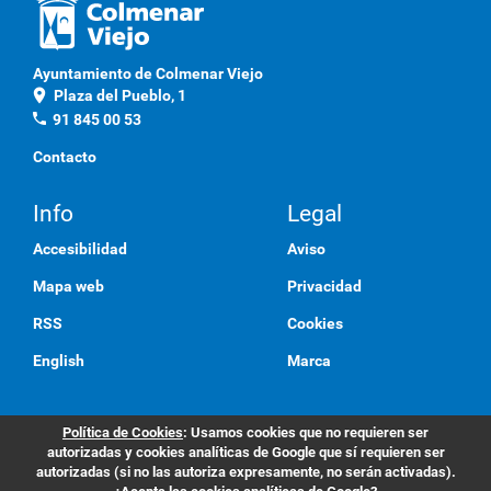
D
o
Ayuntamiento de Colmenar Viejo
c
location_on
Plaza del Pueblo, 1
u
phone
91 845 00 53
m
Contacto
e
n
Info
Legal
t
o
Accesibilidad
Aviso
Mapa web
Privacidad
RSS
Cookies
English
Marca
Política de Cookies
: Usamos cookies que no requieren ser
autorizadas y cookies analíticas de Google que sí requieren ser
autorizadas (si no las autoriza expresamente, no serán activadas).