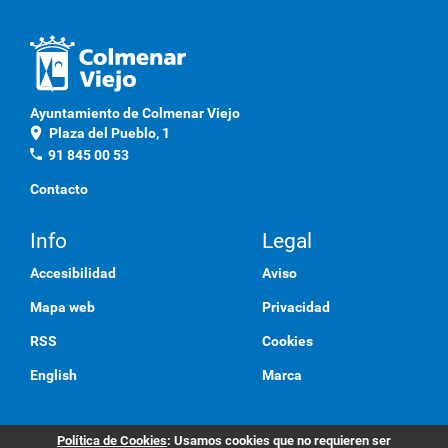
d
e
D
o
Ayuntamiento de Colmenar Viejo
c
location_on
Plaza del Pueblo, 1
u
phone
91 845 00 53
m
Contacto
e
n
Info
Legal
t
o
Accesibilidad
Aviso
Mapa web
Privacidad
RSS
Cookies
English
Marca
Política de Cookies
: Usamos cookies que no requieren ser