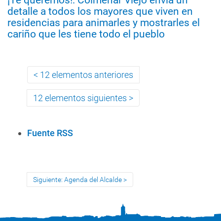
¡Te queremos!: Colmenar Viejo envía un
detalle a todos los mayores que viven en
residencias para animarles y mostrarles el
cariño que les tiene todo el pueblo
12 elementos anteriores
12 elementos siguientes
A
Fuente RSS
c
c
i
Siguiente: Agenda del Alcalde
o
n
e
s