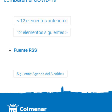
combaten el COVID-19
12 elementos anteriores
12 elementos siguientes
A
Fuente RSS
c
c
i
Siguiente: Agenda del Alcalde
o
n
e
s
d
e