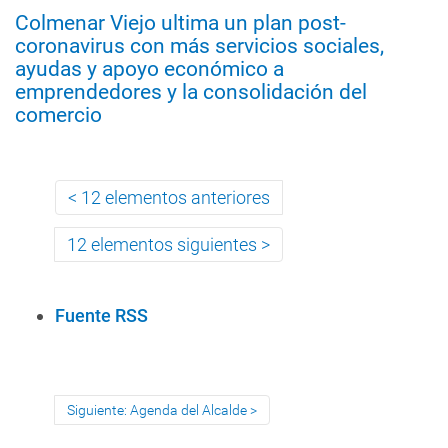
Colmenar Viejo ultima un plan post-
coronavirus con más servicios sociales,
ayudas y apoyo económico a
emprendedores y la consolidación del
comercio
12 elementos anteriores
12 elementos siguientes
A
Fuente RSS
c
c
i
Siguiente: Agenda del Alcalde
o
n