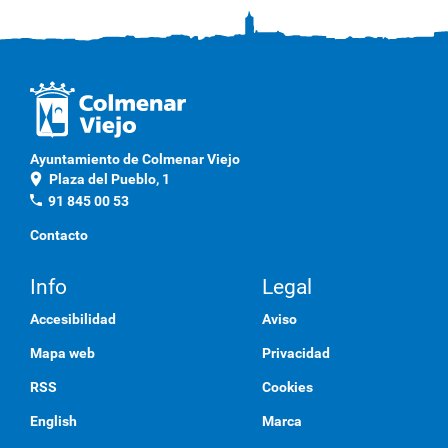
e
s
d
e
D
o
Ayuntamiento de Colmenar Viejo
c
location_on
Plaza del Pueblo, 1
u
phone
91 845 00 53
m
Contacto
e
n
Info
Legal
t
o
Accesibilidad
Aviso
Mapa web
Privacidad
RSS
Cookies
English
Marca