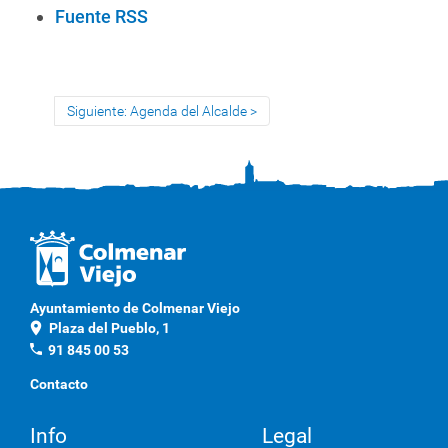
A
Fuente RSS
c
c
i
Siguiente: Agenda del Alcalde
o
n
e
s
d
e
D
o
Ayuntamiento de Colmenar Viejo
c
location_on
Plaza del Pueblo, 1
u
phone
91 845 00 53
m
Contacto
e
n
Info
Legal
t