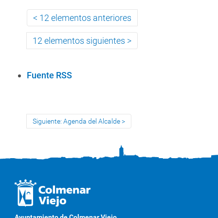
12 elementos anteriores
12 elementos siguientes
A
Fuente RSS
c
c
i
Siguiente: Agenda del Alcalde
o
n
e
s
d
e
D
o
Ayuntamiento de Colmenar Viejo