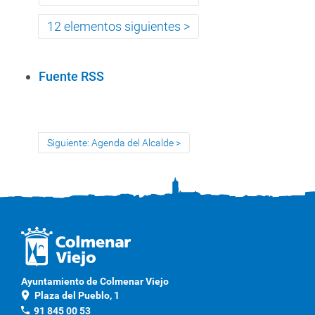
12 elementos siguientes
A
Fuente RSS
c
c
i
Siguiente: Agenda del Alcalde
o
n
e
s
d
e
D
o
Ayuntamiento de Colmenar Viejo
c
location_on
Plaza del Pueblo, 1
u
phone
91 845 00 53