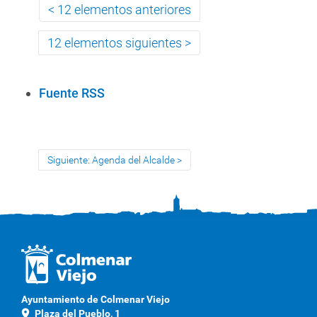
12 elementos anteriores
12 elementos siguientes
A
Fuente RSS
c
c
i
Siguiente: Agenda del Alcalde
o
n
e
s
d
e
D
o
Ayuntamiento de Colmenar Viejo
c
location_on
Plaza del Pueblo, 1