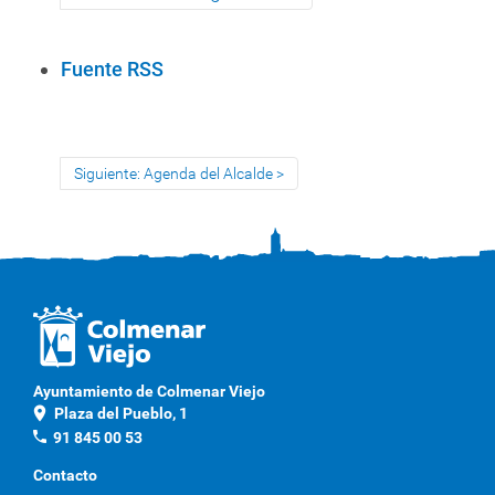
A
Fuente RSS
c
c
i
Siguiente: Agenda del Alcalde
o
n
e
s
d
e
D
o
Ayuntamiento de Colmenar Viejo
c
location_on
Plaza del Pueblo, 1
u
phone
91 845 00 53
m
Contacto
e