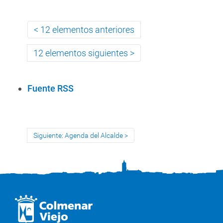
12 elementos anteriores
12 elementos siguientes
A
Fuente RSS
c
c
i
Siguiente: Agenda del Alcalde
o
n
e
s
d
e
D