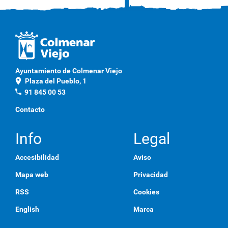
Ayuntamiento de Colmenar Viejo
location_on
Plaza del Pueblo, 1
phone
91 845 00 53
Contacto
Info
Legal
Accesibilidad
Aviso
Mapa web
Privacidad
RSS
Cookies
English
Marca