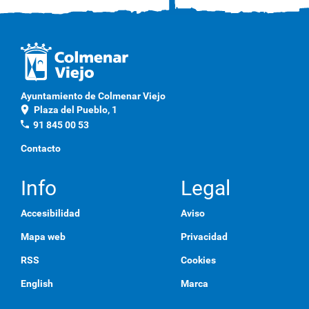
Ayuntamiento de Colmenar Viejo
location_on
Plaza del Pueblo, 1
phone
91 845 00 53
Contacto
Info
Legal
Accesibilidad
Aviso
Mapa web
Privacidad
RSS
Cookies
English
Marca