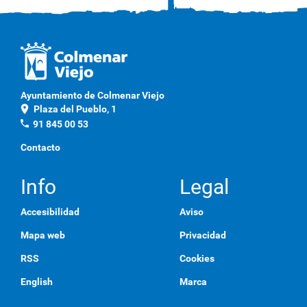
Ayuntamiento de Colmenar Viejo
location_on
Plaza del Pueblo, 1
phone
91 845 00 53
Contacto
Info
Legal
Accesibilidad
Aviso
Mapa web
Privacidad
RSS
Cookies
English
Marca