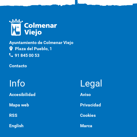
Ayuntamiento de Colmenar Viejo
location_on
Plaza del Pueblo, 1
phone
91 845 00 53
Contacto
Info
Legal
Accesibilidad
Aviso
Mapa web
Privacidad
RSS
Cookies
English
Marca