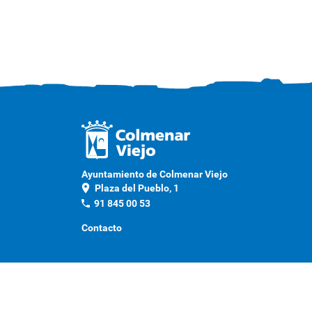
Ayuntamiento de Colmenar Viejo
location_on
Plaza del Pueblo, 1
phone
91 845 00 53
Contacto