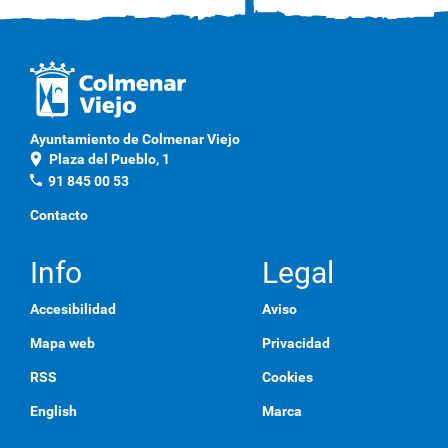
Ayuntamiento de Colmenar Viejo
location_on
Plaza del Pueblo, 1
phone
91 845 00 53
Contacto
Info
Legal
Accesibilidad
Aviso
Mapa web
Privacidad
RSS
Cookies
English
Marca