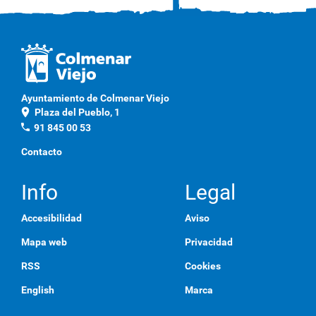
Ayuntamiento de Colmenar Viejo
location_on
Plaza del Pueblo, 1
phone
91 845 00 53
Contacto
Info
Legal
Accesibilidad
Aviso
Mapa web
Privacidad
RSS
Cookies
English
Marca