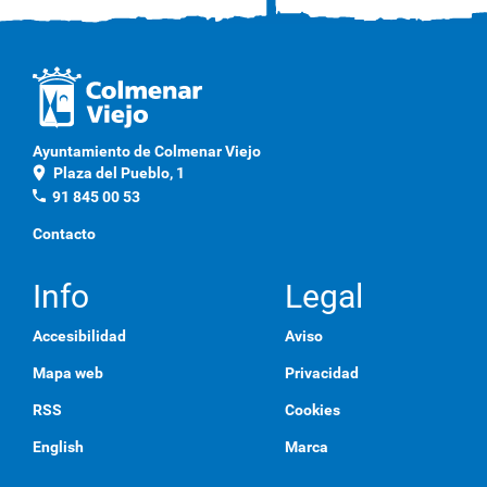
Ayuntamiento de Colmenar Viejo
location_on
Plaza del Pueblo, 1
phone
91 845 00 53
Contacto
Info
Legal
Accesibilidad
Aviso
Mapa web
Privacidad
RSS
Cookies
English
Marca