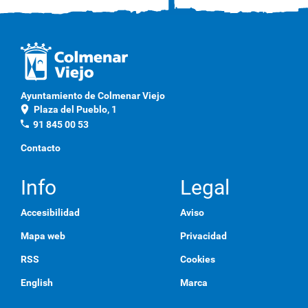
Ayuntamiento de Colmenar Viejo
location_on
Plaza del Pueblo, 1
phone
91 845 00 53
Contacto
Info
Legal
Accesibilidad
Aviso
Mapa web
Privacidad
RSS
Cookies
English
Marca