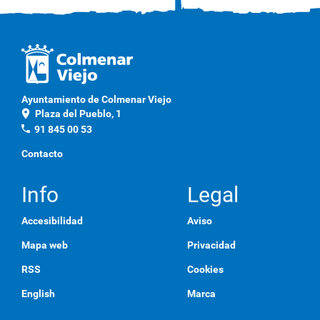
Ayuntamiento de Colmenar Viejo
location_on
Plaza del Pueblo, 1
phone
91 845 00 53
Contacto
Info
Legal
Accesibilidad
Aviso
Mapa web
Privacidad
RSS
Cookies
English
Marca