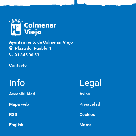
Ayuntamiento de Colmenar Viejo
location_on
Plaza del Pueblo, 1
phone
91 845 00 53
Contacto
Info
Legal
Accesibilidad
Aviso
Mapa web
Privacidad
RSS
Cookies
English
Marca