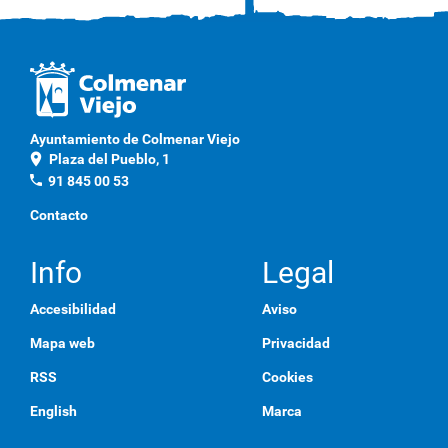
Ayuntamiento de Colmenar Viejo
location_on
Plaza del Pueblo, 1
phone
91 845 00 53
Contacto
Info
Legal
Accesibilidad
Aviso
Mapa web
Privacidad
RSS
Cookies
English
Marca