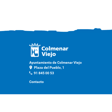
Ayuntamiento de Colmenar Viejo
location_on
Plaza del Pueblo, 1
phone
91 845 00 53
Contacto