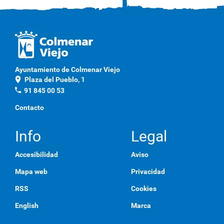
Ayuntamiento de Colmenar Viejo
location_on
Plaza del Pueblo, 1
phone
91 845 00 53
Contacto
Info
Legal
Accesibilidad
Aviso
Mapa web
Privacidad
RSS
Cookies
English
Marca