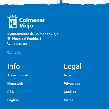
Ayuntamiento de Colmenar Viejo
location_on
Plaza del Pueblo, 1
phone
91 845 00 53
Contacto
Info
Legal
Accesibilidad
Aviso
Mapa web
Privacidad
RSS
Cookies
English
Marca