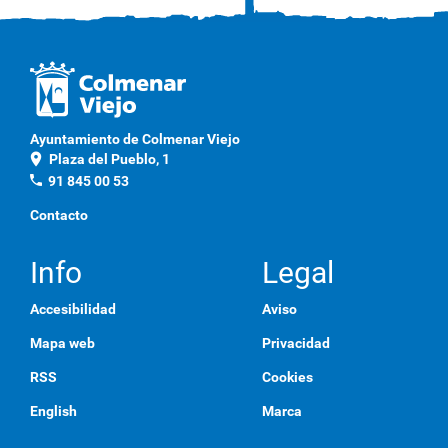
Ayuntamiento de Colmenar Viejo
location_on
Plaza del Pueblo, 1
phone
91 845 00 53
Contacto
Info
Legal
Accesibilidad
Aviso
Mapa web
Privacidad
RSS
Cookies
English
Marca