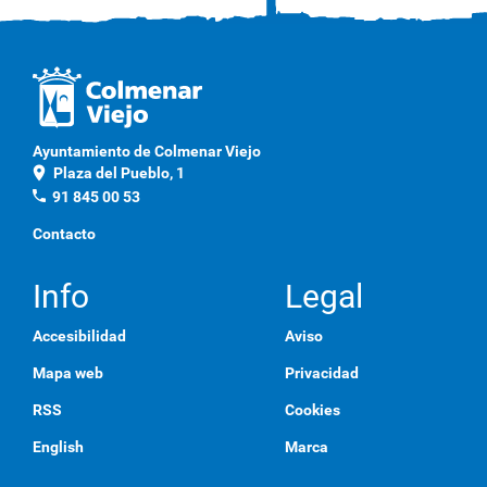
Ayuntamiento de Colmenar Viejo
location_on
Plaza del Pueblo, 1
phone
91 845 00 53
Contacto
Info
Legal
Accesibilidad
Aviso
Mapa web
Privacidad
RSS
Cookies
English
Marca