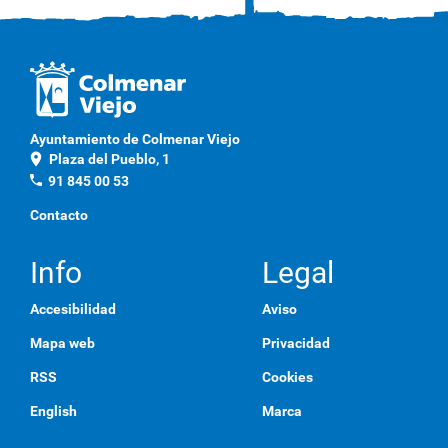
Ayuntamiento de Colmenar Viejo
location_on
Plaza del Pueblo, 1
phone
91 845 00 53
Contacto
Info
Legal
Accesibilidad
Aviso
Mapa web
Privacidad
RSS
Cookies
English
Marca