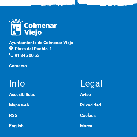
Ayuntamiento de Colmenar Viejo
location_on
Plaza del Pueblo, 1
phone
91 845 00 53
Contacto
Info
Legal
Accesibilidad
Aviso
Mapa web
Privacidad
RSS
Cookies
English
Marca