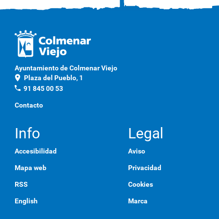
Ayuntamiento de Colmenar Viejo
location_on
Plaza del Pueblo, 1
phone
91 845 00 53
Contacto
Info
Legal
Accesibilidad
Aviso
Mapa web
Privacidad
RSS
Cookies
English
Marca