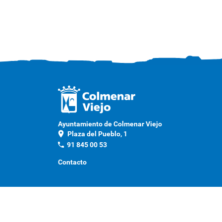
Ayuntamiento de Colmenar Viejo
location_on
Plaza del Pueblo, 1
phone
91 845 00 53
Contacto