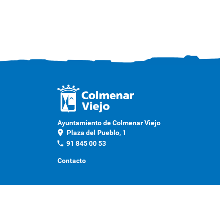
Ayuntamiento de Colmenar Viejo
location_on
Plaza del Pueblo, 1
phone
91 845 00 53
Contacto