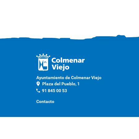
Ayuntamiento de Colmenar Viejo
location_on
Plaza del Pueblo, 1
phone
91 845 00 53
Contacto