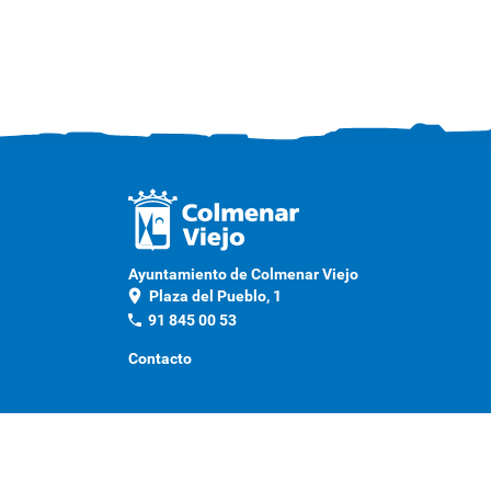
Ayuntamiento de Colmenar Viejo
location_on
Plaza del Pueblo, 1
phone
91 845 00 53
Contacto