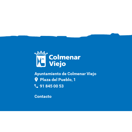
Ayuntamiento de Colmenar Viejo
location_on
Plaza del Pueblo, 1
phone
91 845 00 53
Contacto