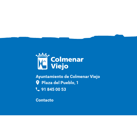
Ayuntamiento de Colmenar Viejo
location_on
Plaza del Pueblo, 1
phone
91 845 00 53
Contacto