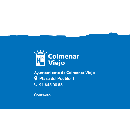
Ayuntamiento de Colmenar Viejo
location_on
Plaza del Pueblo, 1
phone
91 845 00 53
Contacto