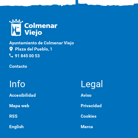
Ayuntamiento de Colmenar Viejo
location_on
Plaza del Pueblo, 1
phone
91 845 00 53
Contacto
Info
Legal
Accesibilidad
Aviso
Mapa web
Privacidad
RSS
Cookies
English
Marca