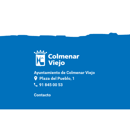
Ayuntamiento de Colmenar Viejo
location_on
Plaza del Pueblo, 1
phone
91 845 00 53
Contacto