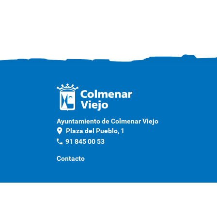
Ayuntamiento de Colmenar Viejo
location_on
Plaza del Pueblo, 1
phone
91 845 00 53
Contacto