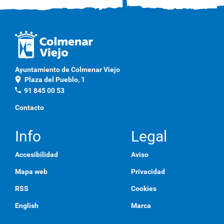
Ayuntamiento de Colmenar Viejo
location_on
Plaza del Pueblo, 1
phone
91 845 00 53
Contacto
Info
Legal
Accesibilidad
Aviso
Mapa web
Privacidad
RSS
Cookies
English
Marca