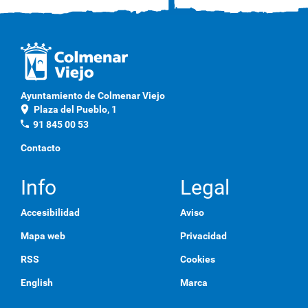
Ayuntamiento de Colmenar Viejo
location_on
Plaza del Pueblo, 1
phone
91 845 00 53
Contacto
Info
Legal
Accesibilidad
Aviso
Mapa web
Privacidad
RSS
Cookies
English
Marca