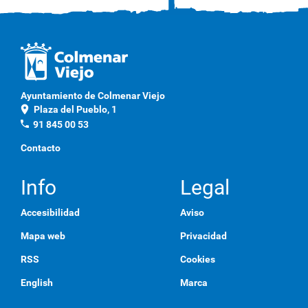
Ayuntamiento de Colmenar Viejo
location_on
Plaza del Pueblo, 1
phone
91 845 00 53
Contacto
Info
Legal
Accesibilidad
Aviso
Mapa web
Privacidad
RSS
Cookies
English
Marca